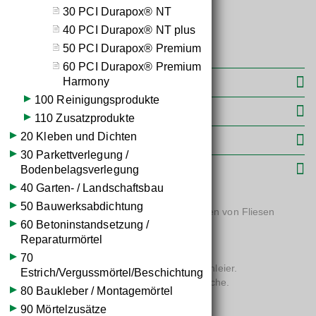
30 PCI Durapox® NT
40 PCI Durapox® NT plus
50 PCI Durapox® Premium
60 PCI Durapox® Premium
Harmony
Weiterführende Informationen
100 Reinigungsprodukte
Leistungserklärungen
110 Zusatzprodukte
20 Kleben und Dichten
Warn- und Gefahrenhinweise
30 Parkettverlegung /
Bodenbelagsverlegung
Produktinformationen
40 Garten- / Landschaftsbau
50 Bauwerksabdichtung
Epoxidharzmörtel zum Verfugen und Verlegen von Fliesen
60 Betoninstandsetzung /
Reparaturmörtel
- Für Fugenbreiten von 1 bis 20 mm.
- Sehr geschmeidiges Einfugverhalten.
70
- Sehr leichtes Waschverhalten, kein Restschleier.
Estrich/Vergussmörtel/Beschichtung
- Farbbrillante und homogene Fugenoberfläche.
80 Baukleber / Montagemörtel
- In 390 Farbtönen, Auswahl nach Wunsch bei PCI Durapox
90 Mörtelzusätze
Premium Multicolor.