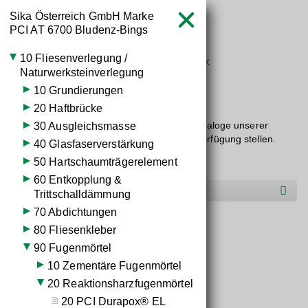
Sika Österreich GmbH Marke



PCI
AT
6700 Bludenz-Bings
10 Fliesenverlegung /
Startseite
Wissen
Baustoffdatenbank


Naturwerksteinverlegung
10 Grundierungen
Baustoff­kataloge
20 Haftbrücke
Hier dürfen wir Ihnen die übersichtlichen Kataloge unserer
30 Ausgleichsmasse
Markenlieferanten im Baustoffbereich zur Verfügung stellen.
40 Glasfaserverstärkung
50 Hartschaumträgerelement
60 Entkopplung &
Hersteller O-S
Trittschalldämmung
70 Abdichtungen
PCI Durapox® Premium
80 Fliesenkleber
90 Fugenmörtel
10 Zementäre Fugenmörtel
20 Reaktionsharzfugenmörtel
20 PCI Durapox® EL