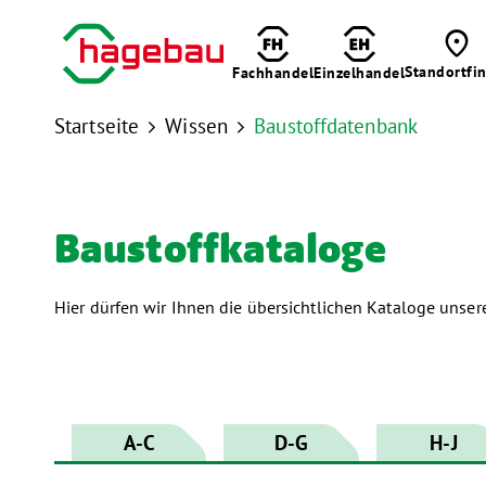

Standortfi
Fachhandel
Einzelhandel
Startseite
Wissen
Baustoffdatenbank


Baustoff­kataloge
Hier dürfen wir Ihnen die übersichtlichen Kataloge unser
A-C
D-G
H-J