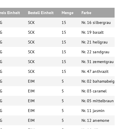
nd Mikroorganismen.
eitung.
reis Einheit
Bestell Einheit
Menge
Farbe
V
G
SCK
15
Nr. 16 silbergrau
6
G
SCK
15
Nr. 19 basalt
6
G
SCK
15
Nr. 21 hellgrau
6
G
SCK
15
Nr. 22 sandgrau
6
G
SCK
15
Nr. 31 zementgrau
6
G
SCK
15
Nr. 47 anthrazit
6
G
EIM
5
Nr. 02 bahamabeige
6
G
EIM
5
Nr. 03 caramel
6
G
EIM
5
Nr. 05 mittelbraun
6
G
EIM
5
Nr. 11 jasmin
6
G
EIM
5
Nr. 12 anemone
6