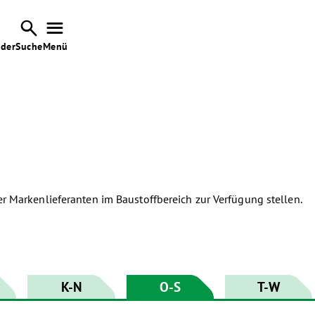


nder
Suche
Menü
er Markenlieferanten im Baustoffbereich zur Verfügung stellen.
K-N
O-S
T-W