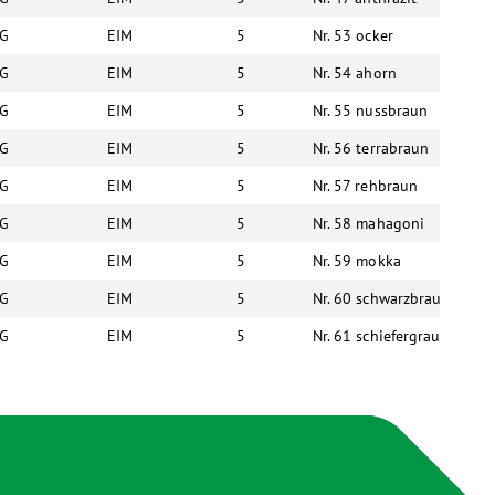
G
EIM
5
Nr. 53 ocker
6
G
EIM
5
Nr. 54 ahorn
6
G
EIM
5
Nr. 55 nussbraun
6
G
EIM
5
Nr. 56 terrabraun
6
G
EIM
5
Nr. 57 rehbraun
6
G
EIM
5
Nr. 58 mahagoni
6
G
EIM
5
Nr. 59 mokka
6
G
EIM
5
Nr. 60 schwarzbraun
6
G
EIM
5
Nr. 61 schiefergrau
6