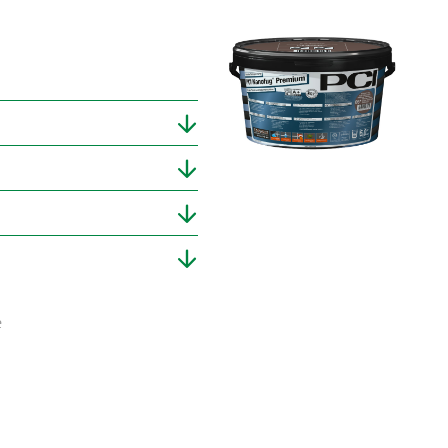
e
ger.