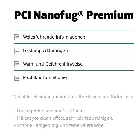
PCI Nanofug® Premium
Weiterführende Informationen
Leistungserklärungen
Warn- und Gefahrenhinweise
Produktinformationen
Variabler Flexfugenmörtel für alle Fliesen und Naturstein
- Für Fugenbreiten von 1 - 10 mm.
- Mit easy to clean effect, sehr leicht zu reinigen.
- Schöne Farbgebung und feine Oberfläche.
- Erhöhte Widerstandsfähigkeit gegen saure Haushaltsrein