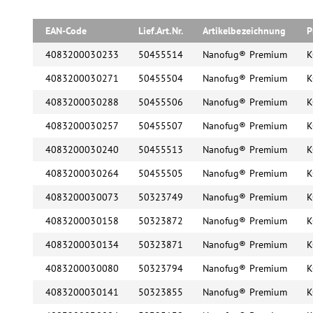
- Verbesserter Schutz gegen bestimmte Schimmelpilze u
- Feine, geschmeidige Konsistenz und komfortable Verarb
EAN-Code
Lief.Art.Nr.
Artikelbezeichnung
P
- Geeignet für alle Fliesen.
4083200030233
50455514
Nanofug® Premium
K
- Geeignet für alle Natursteine.
4083200030271
50455504
Nanofug® Premium
K
- Früh begehbar (nach 2 Std.).
- Hohe Abriebfestigkeit CG2 WA DIN EN 13888.
4083200030288
50455506
Nanofug® Premium
K
- Sehr emissionsarm PLUS, GEV-EMICODE EC 1 PLUS R.
4083200030257
50455507
Nanofug® Premium
K
- Anwendungsbereiche: innen, außen, Boden, Wand.
4083200030240
50455513
Nanofug® Premium
K
4083200030264
50455505
Nanofug® Premium
K
4083200030073
50323749
Nanofug® Premium
K
4083200030158
50323872
Nanofug® Premium
K
4083200030134
50323871
Nanofug® Premium
K
4083200030080
50323794
Nanofug® Premium
K
4083200030141
50323855
Nanofug® Premium
K