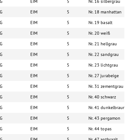
G
EIM
5
Nr. 16 silbergrau
6
G
EIM
5
Nr. 18 manhattan
6
G
EIM
5
Nr. 19 basalt
6
G
EIM
5
Nr. 20 weiß
6
G
EIM
5
Nr. 21 hellgrau
6
G
EIM
5
Nr. 22 sandgrau
6
G
EIM
5
Nr. 23 lichtgrau
6
G
EIM
5
Nr. 27 jurabeige
6
G
EIM
5
Nr. 31 zementgrau
6
G
EIM
5
Nr. 40 schwarz
6
G
EIM
5
Nr. 41 dunkelbraun
6
G
EIM
5
Nr. 43 pergamon
6
G
EIM
5
Nr. 44 topas
6
G
EIM
5
Nr. 47 anthrazit
6