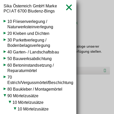
Sika Österreich GmbH Marke



PCI
AT
6700 Bludenz-Bings
10 Fliesenverlegung /
Startseite
Wissen
Baustoffdatenbank


Naturwerksteinverlegung
20 Kleben und Dichten
Baustoff­kataloge
30 Parkettverlegung /
Bodenbelagsverlegung
Hier dürfen wir Ihnen die übersichtlichen Kataloge unserer
Markenlieferanten im Baustoffbereich zur Verfügung stellen.
40 Garten- / Landschaftsbau
50 Bauwerksabdichtung
60 Betoninstandsetzung /
Hersteller O-S
Reparaturmörtel
70
Estrich/Vergussmörtel/Beschichtung
PCI Estrifix®
80 Baukleber / Montagemörtel
90 Mörtelzusätze
10 Mörtelzusätze
10 Mörtelzusätze