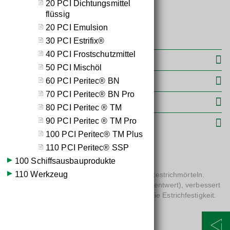
20 PCI Dichtungsmittel
flüssig
20 PCI Emulsion
30 PCI Estrifix®
40 PCI Frostschutzmittel
Weiterführende Informationen
50 PCI Mischöl
60 PCI Peritec® BN
Leistungserklärungen
70 PCI Peritec® BN Pro
Warn- und Gefahrenhinweise
80 PCI Peritec ® TM
90 PCI Peritec ® TM Pro
Produktinformationen
100 PCI Peritec® TM Plus
110 PCI Peritec® SSP
Estrichzusatzmittel für Zementestriche.
100 Schiffsausbauprodukte
110 Werkzeug
- Zusatzmittel zur Plastifizierung von Zementestrichmörteln.
- Verringert den Wasserbedarf (Wasser/Zementwert), verbessert
das Wasserrückhaltevermögen und erhöht die Estrichfestigkeit.
- Auch für Heizestriche geeignet.
- Anwendungsbereiche: innen, außen, Böden.