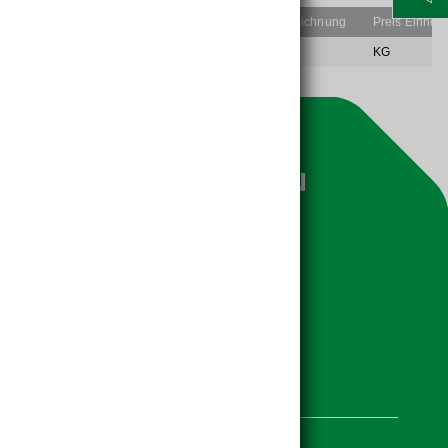
EAN-Code
Lief.Art.Nr.
Artikelbezeichnung
Preis Einheit
4083200027417
55253919
Estrifix®
KG
Weitere Seiten